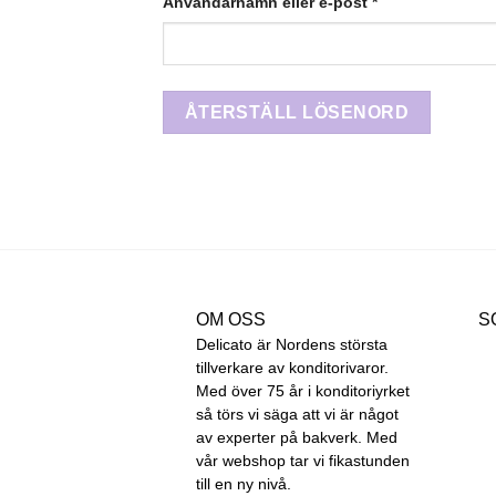
Obligatoriskt
Användarnamn eller e-post
*
ÅTERSTÄLL LÖSENORD
OM OSS
S
Delicato är Nordens största
tillverkare av konditorivaror.
Med över 75 år i konditoriyrket
så törs vi säga att vi är något
av experter på bakverk. Med
vår webshop tar vi fikastunden
till en ny nivå.