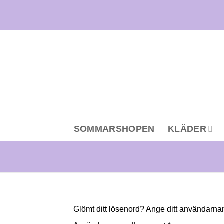
Skip
to
content
SOMMARSHOPEN
KLÄDER
Glömt ditt lösenord? Ange ditt användarnamn