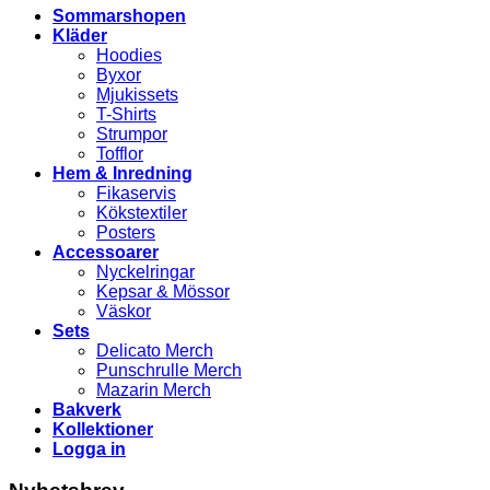
Sommarshopen
Kläder
Hoodies
Byxor
Mjukissets
T-Shirts
Strumpor
Tofflor
Hem & Inredning
Fikaservis
Kökstextiler
Posters
Accessoarer
Nyckelringar
Kepsar & Mössor
Väskor
Sets
Delicato Merch
Punschrulle Merch
Mazarin Merch
Bakverk
Kollektioner
Logga in