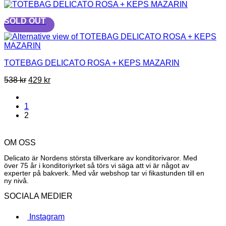
ursprungliga
nuvarande
priset
priset
SOLD OUT
var:
är:
538 kr.
429 kr.
TOTEBAG DELICATO ROSA + KEPS MAZARIN
Det
Det
538
kr
429
kr
ursprungliga
nuvarande
priset
priset
1
var:
är:
2
538 kr.
429 kr.
OM OSS
Delicato är Nordens största tillverkare av konditorivaror. Med
över 75 år i konditoriyrket så törs vi säga att vi är något av
experter på bakverk. Med vår webshop tar vi fikastunden till en
ny nivå.
SOCIALA MEDIER
Instagram