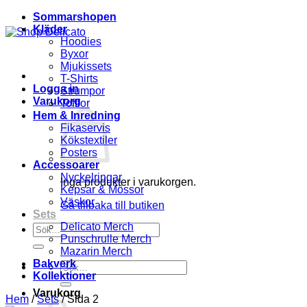
Sommarshopen
Kläder
Hoodies
Byxor
Mjukissets
T-Shirts
Logga in
Strumpor
Varukorg
Tofflor
Hem & Inredning
Fikaservis
Kökstextiler
Posters
Accessoarer
Nyckelringar
Inga produkter i varukorgen.
Kepsar & Mössor
Väskor
Gå tillbaka till butiken
Sets
Delicato Merch
Sök
Punschrulle Merch
efter:
Mazarin Merch
Bakverk
Sök
Kollektioner
efter:
Varukorg
Hem
/
Sets
/
Sida 2