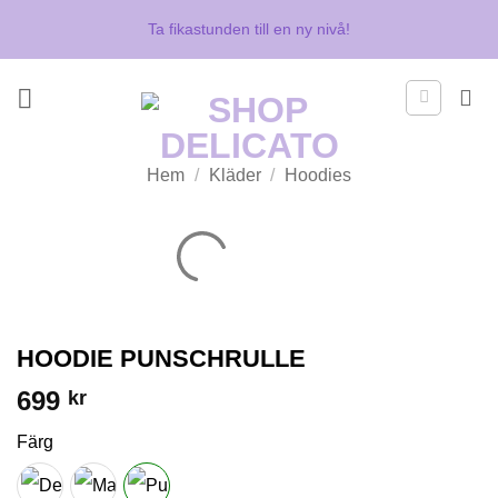
Skip
Ta fikastunden till en ny nivå!
to
content
Hem
/
Kläder
/
Hoodies
HOODIE PUNSCHRULLE
699
kr
Färg