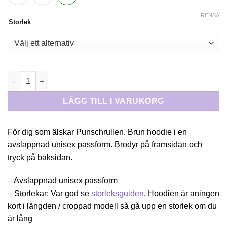
RENSA
Storlek
HOODIE PUNSCHRULLE mängd
LÄGG TILL I VARUKORG
För dig som älskar Punschrullen. Brun hoodie i en
avslappnad unisex passform. Brodyr på framsidan och
tryck på baksidan.
– Avslappnad unisex passform
– Storlekar: Var god se
storleksguiden
. Hoodien är aningen
kort i längden / croppad modell så gå upp en storlek om du
är lång