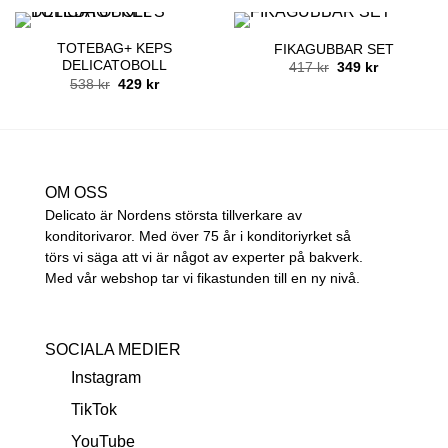
TOTEBAG+ KEPS
FIKAGUBBAR SET
DELICATOBOLL
Det
Det
417
kr
349
kr
ursprungliga
nuvarande
Det
Det
538
kr
429
kr
priset
priset
ursprungliga
nuvarande
var:
är:
priset
priset
417 kr.
349 kr.
var:
är:
538 kr.
429 kr.
OM OSS
Delicato är Nordens största tillverkare av
konditorivaror. Med över 75 år i konditoriyrket så
törs vi säga att vi är något av experter på bakverk.
Med vår webshop tar vi fikastunden till en ny nivå.
SOCIALA MEDIER
Instagram
TikTok
YouTube