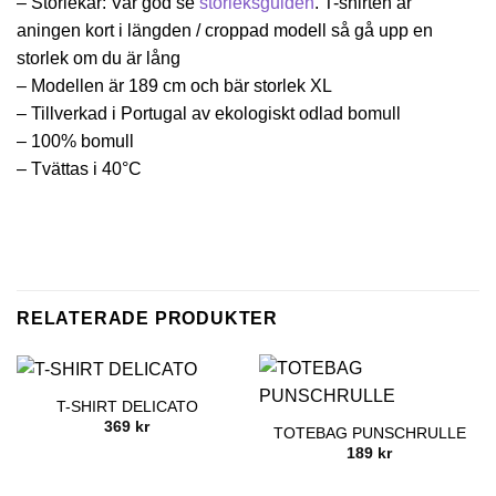
– Storlekar: Var god se
storleksguiden
. T-shirten är
aningen kort i längden / croppad modell så gå upp en
storlek om du är lång
– Modellen är 189 cm och bär storlek XL
– Tillverkad i Portugal av ekologiskt odlad bomull
– 100% bomull
– Tvättas i 40°C
RELATERADE PRODUKTER
T-SHIRT DELICATO
369
kr
TOTEBAG PUNSCHRULLE
189
kr