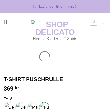
Skip
Ta fikastunden till en ny nivå!
to
content
Hem
/
Kläder
/
T-Shirts
T-SHIRT PUSCHRULLE
369
kr
Färg