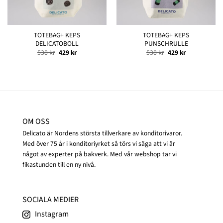
TOTEBAG+ KEPS
TOTEBAG+ KEPS
DELICATOBOLL
PUNSCHRULLE
Det
Det
Det
Det
538
kr
429
kr
538
kr
429
kr
ursprungliga
nuvarande
ursprungliga
nuvarande
priset
priset
priset
priset
var:
är:
var:
är:
538 kr.
429 kr.
538 kr.
429 kr.
OM OSS
Delicato är Nordens största tillverkare av konditorivaror.
Med över 75 år i konditoriyrket så törs vi säga att vi är
något av experter på bakverk. Med vår webshop tar vi
fikastunden till en ny nivå.
SOCIALA MEDIER
Instagram