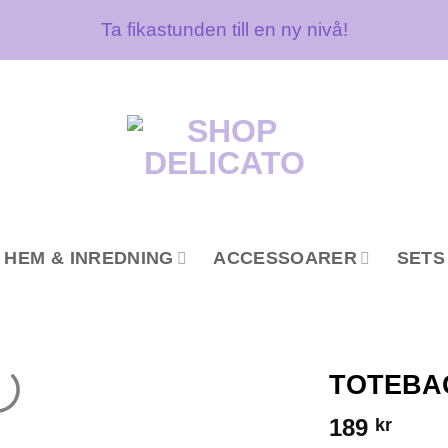
Ta fikastunden till en ny nivå!
HEM & INREDNING
ACCESSOARER
SETS
TOTEBA
189
kr