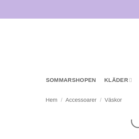
Skip
to
content
SOMMARSHOPEN
KLÄDER
Hem
/
Accessoarer
/
Väskor