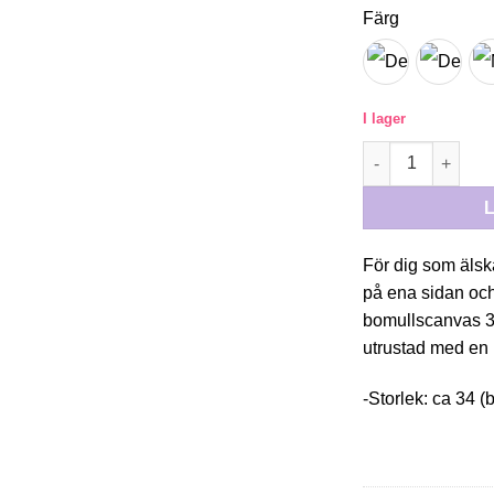
Färg
I lager
TOTEBAG DELIC
För dig som älsk
på ena sidan och
bomullscanvas 3
utrustad med en 
-Storlek: ca 34 (