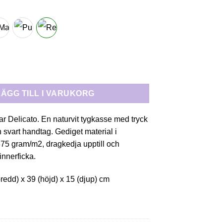
ATO RETRO mängd
LÄGG TILL I VARUKORG
ar Delicato. En naturvit tygkasse med tryck
 svart handtag. Gediget material i
75 gram/m2, dragkedja upptill och
innerficka.
bredd) x 39 (höjd) x 15 (djup) cm