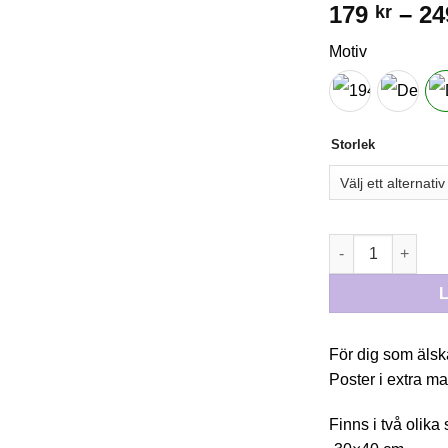
179
–
2
kr
Motiv
Storlek
POSTER “DELIC
För dig som älsk
Poster i extra m
Finns i två olika 