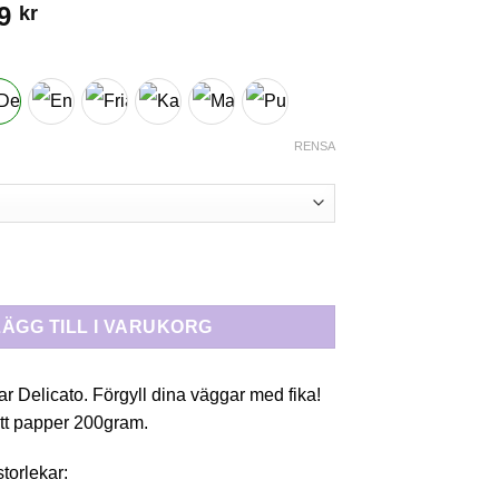
Prisintervall:
49
kr
179 kr
till
249 kr
RENSA
ATOBOLL RETRO“ mängd
LÄGG TILL I VARUKORG
ar Delicato. Förgyll dina väggar med fika!
att papper 200gram.
storlekar: