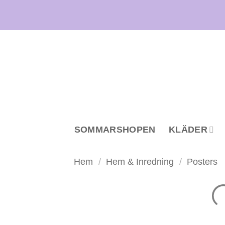
Skip
to
content
SOMMARSHOPEN
KLÄDER
Hem
/
Hem & Inredning
/
Posters