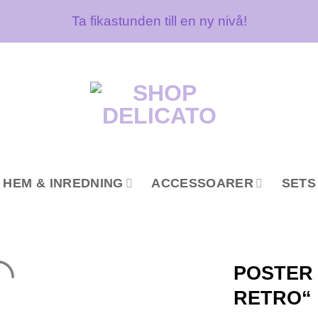
Ta fikastunden till en ny nivå!
HEM & INREDNING
ACCESSOARER
SETS
POSTER
RETRO“