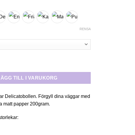
179 kr
till
249 kr
RENSA
ATOBOLL“ mängd
LÄGG TILL I VARUKORG
ar Delicatobollen. Förgyll dina väggar med
tra matt papper 200gram.
storlekar: