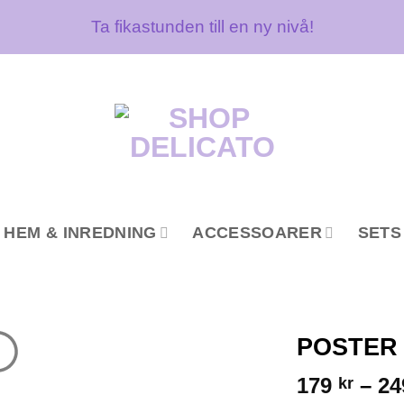
Ta fikastunden till en ny nivå!
HEM & INREDNING
ACCESSOARER
SETS
POSTER
179
–
2
kr