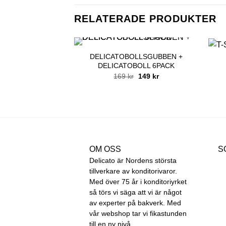
RELATERADE PRODUKTER
DELICATOBOLLSGUBBEN +
DELICATOBOLL 6PACK
Det
Det
169
kr
149
kr
ursprungliga
nuvarande
priset
priset
var:
är:
169 kr.
149 kr.
OM OSS
S
Delicato är Nordens största
tillverkare av konditorivaror.
Med över 75 år i konditoriyrket
så törs vi säga att vi är något
av experter på bakverk. Med
vår webshop tar vi fikastunden
till en ny nivå.