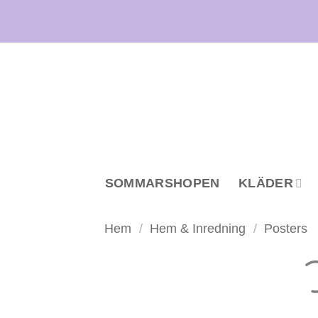
Skip
to
content
SOMMARSHOPEN
KLÄDER
Hem
/
Hem & Inredning
/
Posters