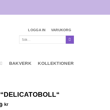
LOGGA IN
VARUKORG
Sök
efter:
BAKVERK
KOLLEKTIONER
 “DELICATOBOLL“
Prisintervall:
49
kr