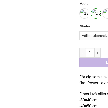
Motiv
Storlek
POSTER “DELIC
För dig som älsk
fika! Poster i ex
Finns i två olika 
-30×40 cm
-40×50 cm