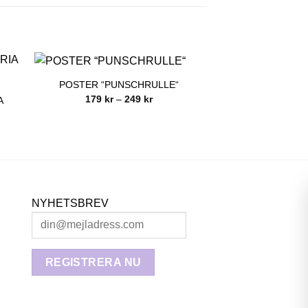
POSTER “PUNSCHRULLE“
Prisintervall:
179
kr
–
249
kr
A
179 kr
till
249 kr
NYHETSBREV