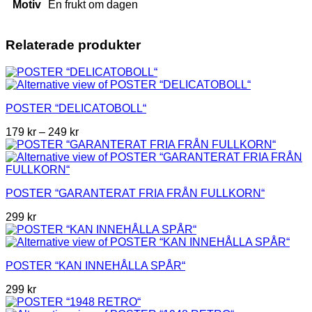
Motiv
En frukt om dagen
Relaterade produkter
POSTER “DELICATOBOLL“
Prisintervall:
179
kr
–
249
kr
179 kr
till
249 kr
POSTER “GARANTERAT FRIA FRÅN FULLKORN“
299
kr
POSTER “KAN INNEHÅLLA SPÅR“
299
kr