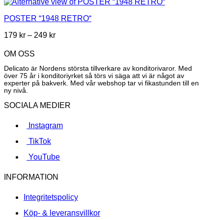
POSTER “1948 RETRO“
Prisintervall:
179
kr
–
249
kr
179 kr
till
OM OSS
249 kr
Delicato är Nordens största tillverkare av konditorivaror. Med
över 75 år i konditoriyrket så törs vi säga att vi är något av
experter på bakverk. Med vår webshop tar vi fikastunden till en
ny nivå.
SOCIALA MEDIER
Instagram
TikTok
YouTube
INFORMATION
Integritetspolicy
Köp- & leveransvillkor