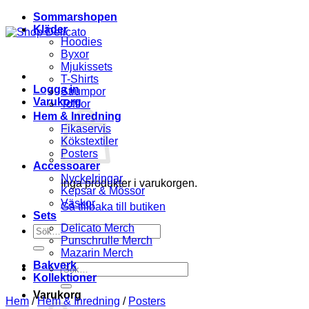
Sommarshopen
Kläder
Hoodies
Byxor
Mjukissets
T-Shirts
Logga in
Strumpor
Varukorg
Tofflor
Hem & Inredning
Fikaservis
Kökstextiler
Posters
Accessoarer
Nyckelringar
Inga produkter i varukorgen.
Kepsar & Mössor
Väskor
Gå tillbaka till butiken
Sets
Delicato Merch
Sök
Punschrulle Merch
efter:
Mazarin Merch
Bakverk
Sök
Kollektioner
efter:
Varukorg
Hem
/
Hem & Inredning
/
Posters