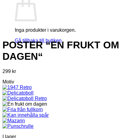
Inga produkter i varukorgen.
Gå tillbaka till butiken
POSTER “EN FRUKT OM
DAGEN“
299
kr
Motiv
I lager