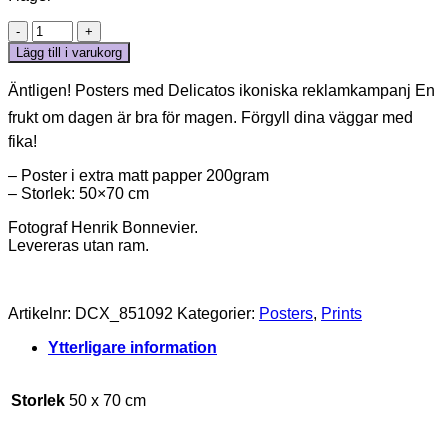
POSTER
“EN
Lägg till i varukorg
FRUKT
OM
Äntligen! Posters med Delicatos ikoniska reklamkampanj En
DAGEN“
frukt om dagen är bra för magen. Förgyll dina väggar med
mängd
fika!
– Poster i extra matt papper 200gram
– Storlek: 50×70 cm
Fotograf Henrik Bonnevier.
Levereras utan ram.
Artikelnr:
DCX_851092
Kategorier:
Posters
,
Prints
Ytterligare information
Storlek
50 x 70 cm